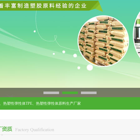
、
热塑性弹性体TPE
、
热塑性弹性体原料生产厂家