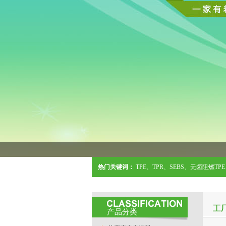
热门关键词：
TPE
、
TPR
、
SEBS
、
无卤阻燃TPE
产品分类