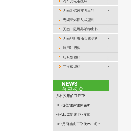
汽车充电电缆料
无卤阻燃外被押出料
无卤阻燃插头成型料
无卤非阻燃外被押出料
无卤非阻燃插头成型料
通用注塑料
玩具型塑料
二次成型料
新 闻 动 态
几种实用的TPE/TP...
TPE热塑性弹性体在哪...
什么因素影响TPE注塑...
TPE是否能真正取代PVC呢？