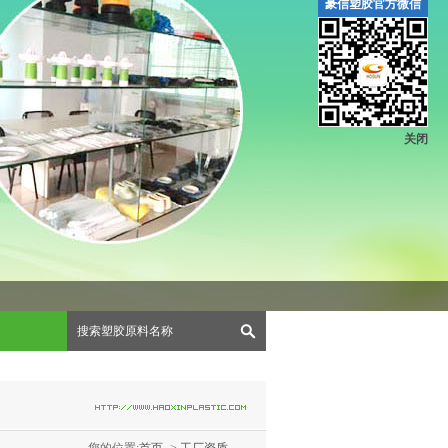
豪信塑胶官方微信
关闭