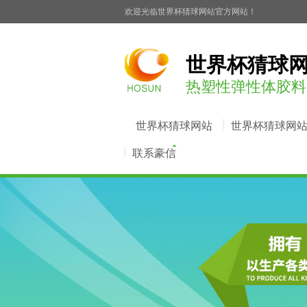
欢迎光临世界杯猜球网站官方网站！
世界杯猜球
热塑性弹性体胶料 (
世界杯猜球网站
世界杯猜球网
联系豪信