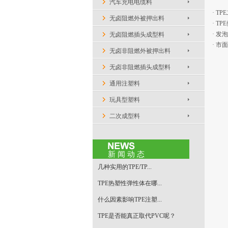
汽车充电电缆料
·
TP
无卤阻燃外被押出料
·
TP
·
发泡
无卤阻燃插头成型料
·
市面
无卤非阻燃外被押出料
无卤非阻燃插头成型料
通用注塑料
玩具型塑料
二次成型料
新 闻 动 态
几种实用的TPE/TP...
TPE热塑性弹性体在哪...
什么因素影响TPE注塑...
TPE是否能真正取代PVC呢？