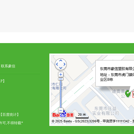
|
联系豪信
P
】
【百度统计】
可,不得转载*