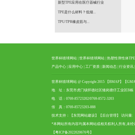
新型TPE应用在医疗器械行业
TPE是什么材料？低烟...
TPU/TPR橡皮筋与...
世界杯猜球网站
|
世界杯猜球网站
|
热塑性弹性体TPE
产品中心
|
应用中心
|
工厂资质
|
新闻动态
|
行业资讯
世界杯猜球网站 @ Copyright 2015 【
BMAP
】【
GMA
地 址：东莞市虎门镇怀德社区矮岗塘仔工业区B栋
电 话：0769-85723202/0769-8572-3203
传 真：0769-85723203-888
技术支持：【
东莞网站建设
】【
后台管理
】 访问量:
*本网站所有内容均属本网站或相关权利人所有,未经许
【
粤ICP备2022020676号
】