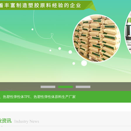
、
热塑性弹性体TPE
、
热塑性弹性体原料生产厂家