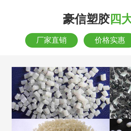
豪信塑胶
四
厂家直销
价格实惠