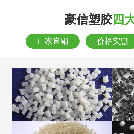
豪信塑胶
四
厂家直销
价格实惠