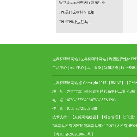
新型TPE应用在医疗器械行业
TPE是什么材料？低烟...
TPU/TPR橡皮筋与...
世界杯猜球网站
|
世界杯猜球网站
|
热塑性弹性体TPE
产品中心
|
应用中心
|
工厂资质
|
新闻动态
|
行业资讯
世界杯猜球网站 @ Copyright 2015 【
BMAP
】【
GMA
地 址：东莞市虎门镇怀德社区矮岗塘仔工业区B栋
电 话：0769-85723202/0769-8572-3203
传 真：0769-85723203-888
技术支持：【
东莞网站建设
】【
后台管理
】 访问量:
*本网站所有内容均属本网站或相关权利人所有,未经许
【
粤ICP备2022020676号
】