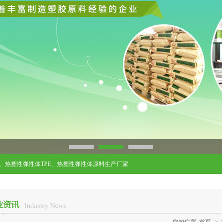
、
热塑性弹性体TPE
、
热塑性弹性体原料生产厂家