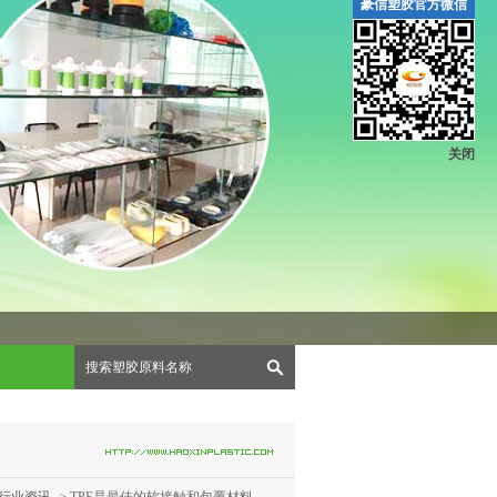
豪信塑胶官方微信
关闭