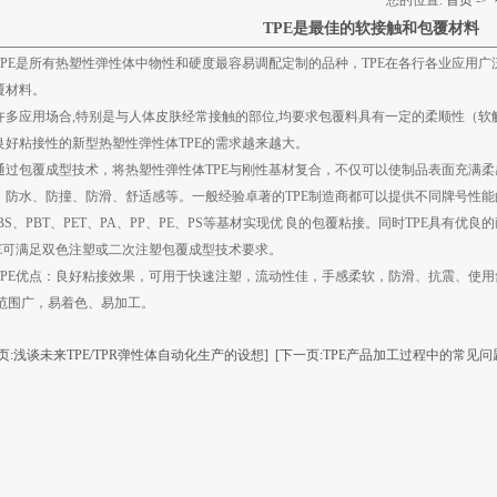
您的位置:
首页
->
TPE是最佳的软接触和包覆材料
TPE是所有热塑性弹性体中物性和硬度最容易调配定制的品种，TPE在各行各业应用广
覆材料。
许多应用场合,特别是与人体皮肤经常接触的部位,均要求包覆料具有一定的柔顺性（
良好粘接性的新型热塑性弹性体TPE的需求越来越大。
通过包覆成型技术，将热塑性弹性体TPE与刚性基材复合，不仅可以使制品表面充满
、防水、防撞、防滑、舒适感等。一般经验卓著的TPE制造商都可以提供不同牌号性能的
ABS、PBT、PET、PA、PP、PE、PS等基材实现优 良的包覆粘接。同时TPE具
PE可满足双色注塑或二次注塑包覆成型技术要求。
TPE优点：良好粘接效果，可用于快速注塑，流动性佳，手感柔软，防滑、抗震、使
 范围广，易着色、易加工。
页:浅谈未来TPE/TPR弹性体自动化生产的设想]
[下一页:TPE产品加工过程中的常见问