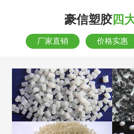
豪信塑胶
四
厂家直销
价格实惠