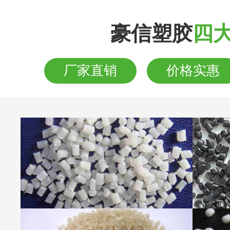
豪信塑胶
四
厂家直销
价格实惠