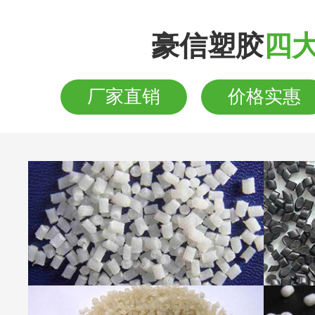
豪信塑胶
四
厂家直销
价格实惠