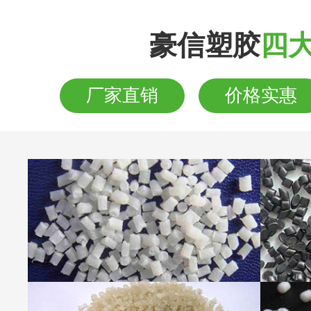
豪信塑胶
四
厂家直销
价格实惠