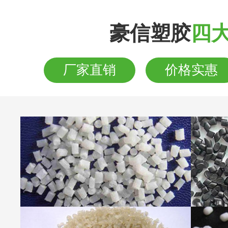
豪信塑胶
四
厂家直销
价格实惠