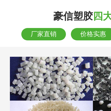
豪信塑胶
四
厂家直销
价格实惠