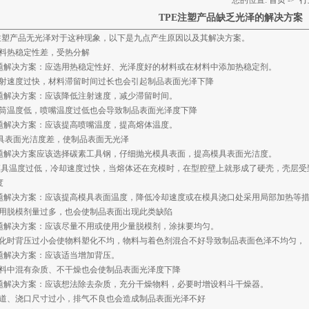
您的位置:
首页
->
行
TPE注塑产品缺乏光泽的解决方案
E注塑产品无光泽对于这种现象，以下是九点产生原因以及其解决方案。
 材料热稳定性差，受热分解
解决方案：应选用热稳定性好、光泽度好的材料或在材料中添加热稳定剂。
) 注射速度过快，材料滞留时间过长也会引起制品表面光泽下降
解决方案：应该降低注射速度，减少滞留时间。
) 料筒温度低，喷嘴温度过低也会导致制品表面光泽度下降
解决方案：应该提高喷嘴温度，提高熔体温度。
)模具表面光洁度差，使制品表面无光泽
解决方案应该选择碳素工具钢，仔细抛光模具表面，提高模具表面光洁度。
) 模具温度过低，冷却速度过快，当熔体还在充模时，在型腔壁上就形成了硬壳，壳层
度
解决方案：应该提高模具表面温度，降低冷却速度或在模具浇口处采用局部加热等
) 使用脱模剂量过多，也会使制品表面出现此类缺陷
解决方案：应该尽量不用或使用少量脱模剂，涂抹要均匀。
) 塑化时背压过小会使物料塑化不均，物料与着色剂混合不好导致制品表面色泽不均匀，
解决方案：应该适当增加背压。
) 材料中混有杂质、不干燥也会使制品表面光泽度下降
解决方案：应该想法除去杂质，充分干燥物料，必要时增设料斗干燥器。
) 流道、浇口尺寸过小，排气不良也会造成制品表面光泽不好