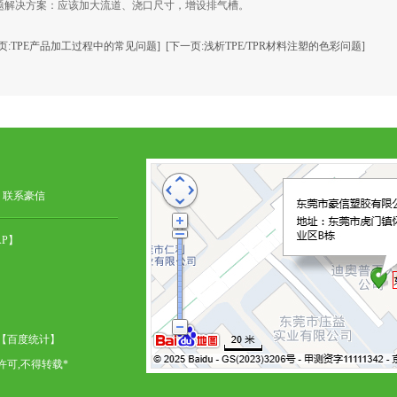
解决方案：应该加大流道、浇口尺寸，增设排气槽。
页:TPE产品加工过程中的常见问题]
[下一页:浅析TPE/TPR材料注塑的色彩问题]
|
联系豪信
P
】
【百度统计】
可,不得转载*