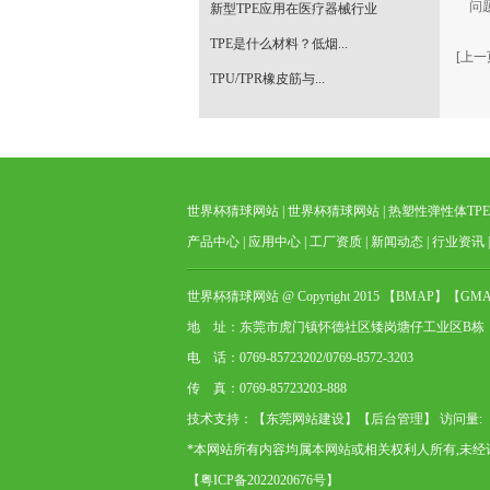
问题
新型TPE应用在医疗器械行业
TPE是什么材料？低烟...
[上一
TPU/TPR橡皮筋与...
世界杯猜球网站
|
世界杯猜球网站
|
热塑性弹性体TPE
产品中心
|
应用中心
|
工厂资质
|
新闻动态
|
行业资讯
世界杯猜球网站 @ Copyright 2015 【
BMAP
】【
GMA
地 址：东莞市虎门镇怀德社区矮岗塘仔工业区B栋
电 话：0769-85723202/0769-8572-3203
传 真：0769-85723203-888
技术支持：【
东莞网站建设
】【
后台管理
】 访问量:
*本网站所有内容均属本网站或相关权利人所有,未经许
【
粤ICP备2022020676号
】