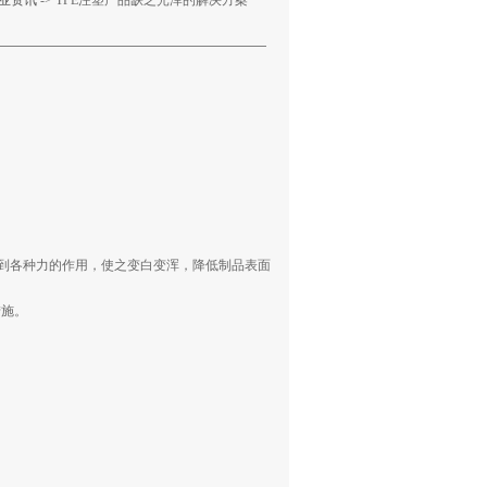
业资讯
-> TPE注塑产品缺乏光泽的解决方案
受到各种力的作用，使之变白变浑，降低制品表面
措施。