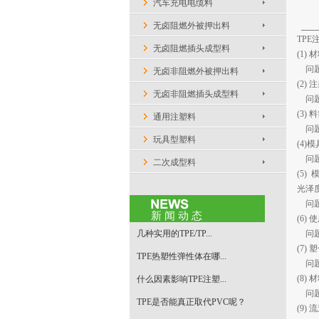
汽车充电电缆料
无卤阻燃外被押出料
TP
无卤阻燃插头成型料
(1)
问题
无卤非阻燃外被押出料
(2
无卤非阻燃插头成型料
问题
(3
通用注塑料
问题
玩具型塑料
(4
问题
二次成型料
(5
光泽
问题
新 闻 动 态
(6
几种实用的TPE/TP...
问题
(7
TPE热塑性弹性体在哪...
问题
(8
什么因素影响TPE注塑...
问题
TPE是否能真正取代PVC呢？
(9